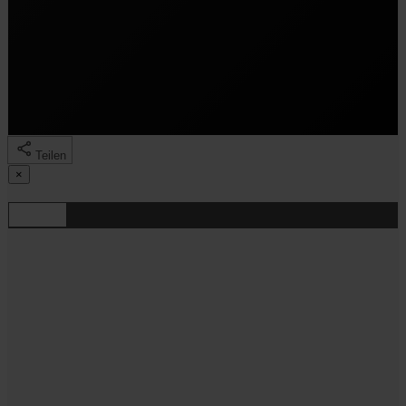
Teilen
Mit einem Klick auf „Trailer laden“ willigst du ein, dass der
×
YouTube-Player für „Autobahn“ geladen wird. Dabei
werden deine IP-Adresse und Geräteinformationen an
Teilen
Google/YouTube übermittelt.
Trailer laden
Mehr zum Datenschutz