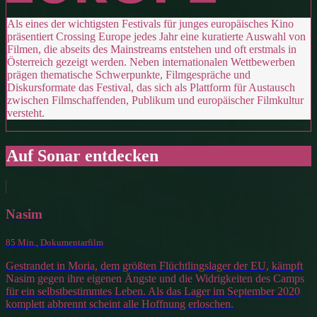
Als eines der wichtigsten Festivals für junges europäisches Kino
präsentiert Crossing Europe jedes Jahr eine kuratierte Auswahl von
Filmen, die abseits des Mainstreams entstehen und oft erstmals in
Österreich gezeigt werden. Neben internationalen Wettbewerben
prägen thematische Schwerpunkte, Filmgespräche und
Diskursformate das Festival, das sich als Plattform für Austausch
zwischen Filmschaffenden, Publikum und europäischer Filmkultur
versteht.
Auf Sonar entdecken
Nasim
85 Min., Dokumentarfilm
Gestrandet in Moria, dem größten Flüchtlingslager der EU, kämpft
Nasim gegen ihre eigenen Ängste und die Widrigkeiten des Camps
für ein selbstbestimmtes Leben. Als das Lager im September 2020
komplett abbrennt scheint alle Hoffnung erloschen.