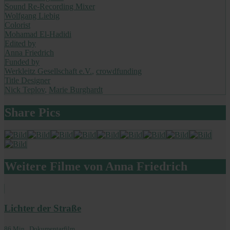
Sound Re-Recording Mixer
Wolfgang Liebig
Colorist
Mohamad El-Hadidi
Edited by
Anna Friedrich
Funded by
Werkleitz Gesellschaft e.V.
,
crowdfunding
Title Designer
Nick Teplov
,
Marie Burghardt
Share Pics
Weitere Filme von Anna Friedrich
Lichter der Straße
86 Min., Dokumentarfilm