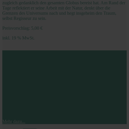
zugleich gedanklich den gesamten Globus bereist hat. Am Rand der
Tage reflektiert er seine Arbeit mit der Natur, denkt über die
Grenzen des Universums nach und hegt insgeheim den Traum,
selbst Regisseur zu sein.
Preisvorschlag:
5,00
€
inkl. 19 % MwSt.
inkl. 19% MwSt.
Du bestimmst den Preis – so, wie du es dir leisten kannst.
Danke!
Mehr dazu...