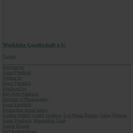
Werkleitz Gesellschaft e.V.
Funder
Directed by
Anna Friedrich
Written by
Anna Friedrich
Produced by
Ray Peter Maletzki
Director of Photography
Anna Friedrich
Production sound mixer
Andrea Rüthel
,
André Görbing
,
Leo Maria Rocker
,
Johan Nilsson
,
Anna Friedrich
,
Maximilian Glaß
Sound Design
Stef Ketteringham