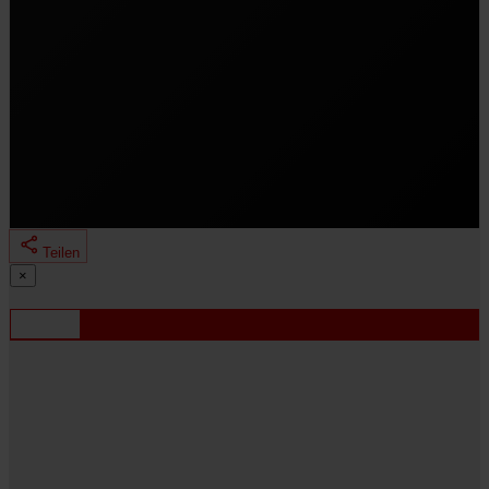
Teilen
Mit einem Klick auf „Trailer laden“ willigst du ein, dass der
×
YouTube-Player für „Hamburger Gitter“ geladen wird.
Dabei werden deine IP-Adresse und Geräteinformationen an
Teilen
Google/YouTube übermittelt.
Trailer laden
Mehr zum Datenschutz