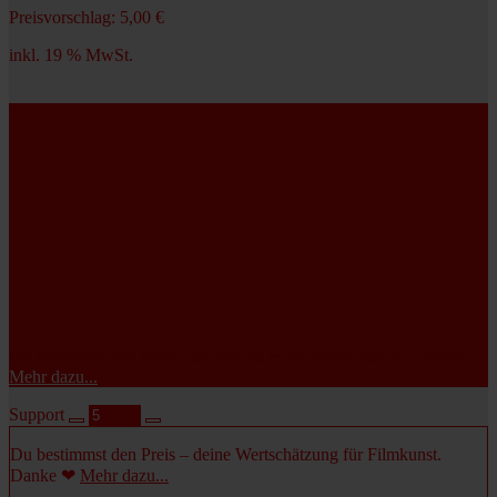
Preisvorschlag:
5,00
€
inkl. 19 % MwSt.
inkl. 19% MwSt.
Du bestimmst den Preis – so, wie du es dir leisten kannst.
Danke!
Mehr dazu...
Support
Du bestimmst den Preis – deine Wertschätzung für Filmkunst.
Danke ❤
Mehr dazu...