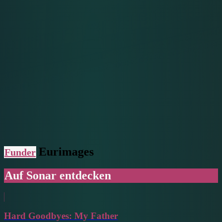
Eurimages
Funder
Auf Sonar entdecken
Hard Goodbyes: My Father