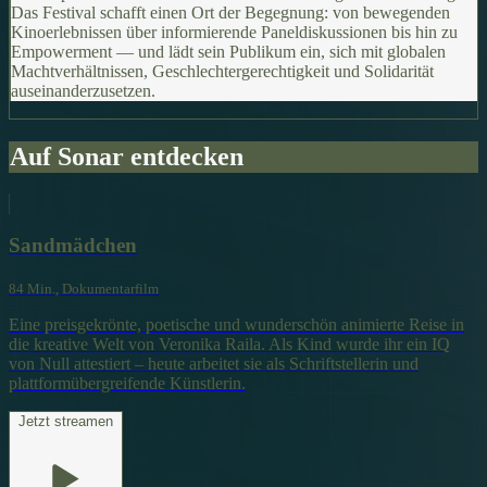
Das Festival schafft einen Ort der Begegnung: von bewegenden
Kinoerlebnissen über informierende Paneldiskussionen bis hin zu
Empowerment — und lädt sein Publikum ein, sich mit globalen
Machtverhältnissen, Geschlechtergerechtigkeit und Solidarität
auseinanderzusetzen.
Auf Sonar entdecken
Sandmädchen
84 Min., Dokumentarfilm
Eine preisgekrönte, poetische und wunderschön animierte Reise in
die kreative Welt von Veronika Raila. Als Kind wurde ihr ein IQ
von Null attestiert – heute arbeitet sie als Schriftstellerin und
plattformübergreifende Künstlerin.
Jetzt streamen