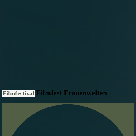
Filmfest Frauenwelten
Filmfestival