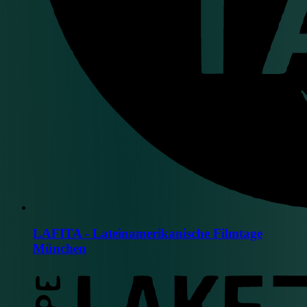
LAFITA - Lateinamerikanische Filmtage
München