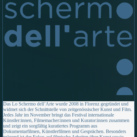
Das Lo Schermo dell’Arte wurde 2008 in Florenz gegründet und
widmet sich der Schnittstelle von zeitgenössischer Kunst und Film.
Jedes Jahr im November bringt das Festival internationale
Künstler:innen, Filmemacher:innen und Kurator:innen zusammen
und zeigt ein sorgfältig kuratiertes Programm aus
Dokumentarfilmen, Künstlerfilmen und Gesprächen. Besonders
prägend ist der Fokus auf filmische Arbeiten über Kunst sowie