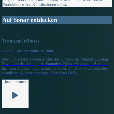
Produktionen von Künstler:innen selbst.
Auf Sonar entdecken
Transient Witness
47 Min., Experimentalfilm , Spielfilm
Der Film erzählt die Geschichte des Umzugs der Objekte aus dem
Privathaus des Avantgarde-Sammlers Egidio Marzona in Berlin in
ihr neues Domizil, das Japanische Palais, ein Rokokogebäude der
Staatlichen Kunstsammlungen Dresden (SKD).
Jetzt streamen