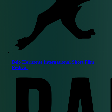
Belo Horizonte International Short Film
Festival