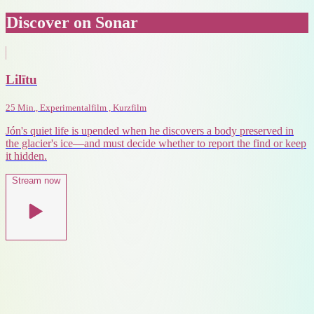
Discover on Sonar
Lilītu
25 Min., Experimentalfilm , Kurzfilm
Jón's quiet life is upended when he discovers a body preserved in
the glacier's ice—and must decide whether to report the find or keep
it hidden.
Stream now