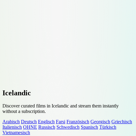
Icelandic
Discover curated films in Icelandic and stream them instantly
without a subscription.
Arabisch
Deutsch
Englisch
Farsi
Französisch
Georgisch
Griechisch
Italienisch
OHNE
Russisch
Schwedisch
Spanisch
Türkisch
Vietnamesisch