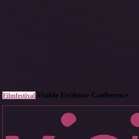
Visible Evidence Conference
Filmfestival