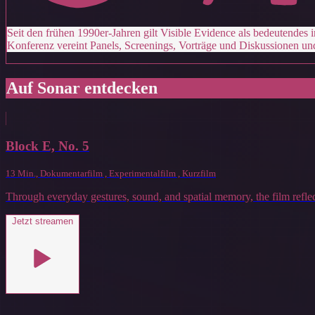
Seit den frühen 1990er-Jahren gilt Visible Evidence als bedeutendes
Konferenz vereint Panels, Screenings, Vorträge und Diskussionen un
Auf Sonar entdecken
Block E, No. 5
13 Min., Dokumentarfilm , Experimentalfilm , Kurzfilm
Through everyday gestures, sound, and spatial memory, the film reflect
Jetzt streamen