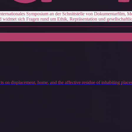
 internationales Symposium an der Schnittstelle von Dokumentarfilm, Me
d widmet sich Fragen rund um Ethik, Repräsentation und gesellschaft
s on displacement, home, and the affective residue of inhabiting places 