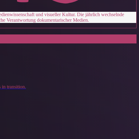
dienwissenschaft und visueller Kultur. Die jährlich wechselnde
liche Verantwortung dokumentarischer Medien.
in transition.