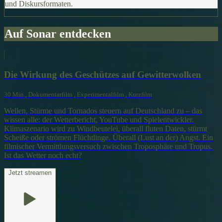
und Diskursformaten.
Auf Sonar entdecken
Die Wirkung des Geschützes auf Gewitterwolken
30 Min., Dokumentarfilm , Experimentalfilm , Kurzfilm
Wellen, Stürme und Tornados steuern auf Deutschland zu – das
wissen alle: der Wetterbericht, YouTube und Spielentwickler.
Klimaszenario wird zu Windbeutelei, überall fluten Daten, stürmt
Scheiße oder strömen Flüchtlinge. Überall (Lust an der) Angst. Ein
filmischer Vermittlungsversuch zwischen Troposphäre und Tropus.
Ist das Wetter noch echt?
Jetzt streamen