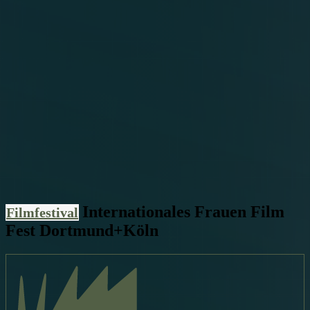
Internationales Frauen Film
Filmfestival
Fest Dortmund+Köln