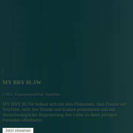
MY BBY 8L3W
3 Min., Experimentalfilm , Kurzfilm
MY BBY 8L3W befasst sich mit dem Phänomen, dass Frauen auf
YouTube, stolz ihre Hunde und Katzen präsentieren und mit
überschwänglicher Begeisterung ihre Liebe zu ihren pelzigen
Freunden offenbaren.
Jetzt streamen