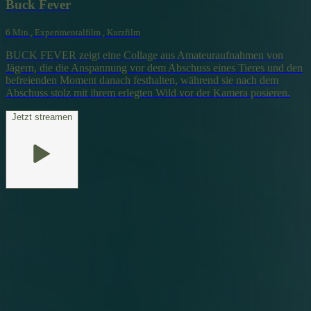
Buck Fever
6 Min., Experimentalfilm , Kurzfilm
BUCK FEVER zeigt eine Collage aus Amateuraufnahmen von
Jägern, die die Anspannung vor dem Abschuss eines Tieres und den
befreienden Moment danach festhalten, während sie nach dem
Abschuss stolz mit ihrem erlegten Wild vor der Kamera posieren.
Jetzt streamen