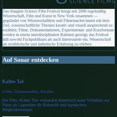
Das Imagine Science Film Festival bringt seit 2008 regelmäßig
Wissenschaft, Film und Kunst in New York zusammen —
gegründet von Wissenschaftlern und Filmemacher:innen mit dem
Ziel, wissenschaftliche Themen kreativ und visuell ansprechend zu
erzählen. Filme, Dokumentationen, Experimental- und Kurzformate
werden in einem interdisziplinären Rahmen gezeigt; das Festival
lädt sowohl Fachpublikum als auch Interessierte ein, Wissenschaft
als erzählerische und ästhetische Erfahrung zu erleben.
Auf Sonar entdecken
Kaltes Tal
12 Min., Dokumentarfilm , Kurzfilm
Der Film »Kaltes Tal« verhandelt dialektisch unser Verhältnis zur
Natur als Lagerstätte für Rohstoffe und mystischem
Möglichkeitsraum.