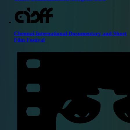
Chennai International Documentary and Short
Film Festival