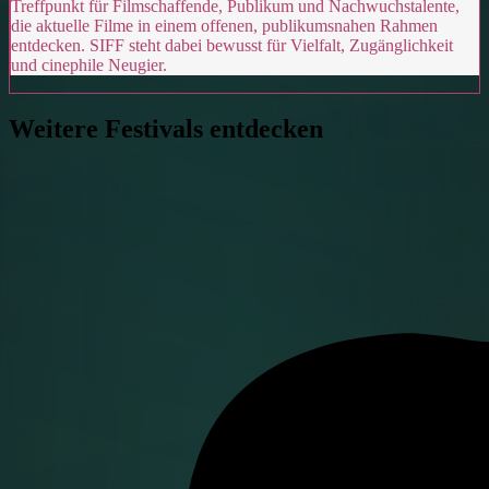
Treffpunkt für Filmschaffende, Publikum und Nachwuchstalente,
die aktuelle Filme in einem offenen, publikumsnahen Rahmen
entdecken. SIFF steht dabei bewusst für Vielfalt, Zugänglichkeit
und cinephile Neugier.
Weitere Festivals entdecken