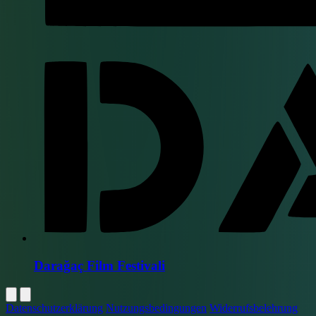
Darağaç Film Festivali
Datenschutzerklärung
Nutzungsbedingungen
Widerrufsbelehrung