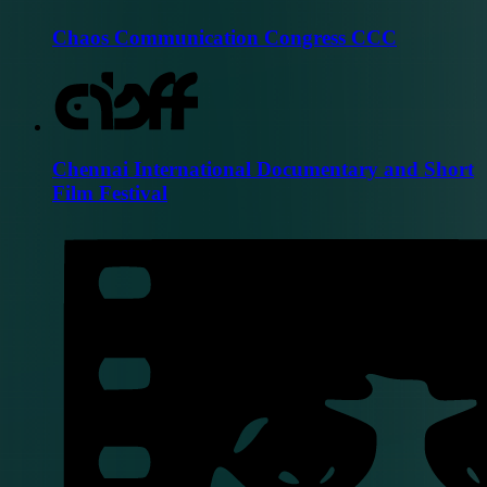
Chaos Communication Congress CCC
Chennai International Documentary and Short
Film Festival