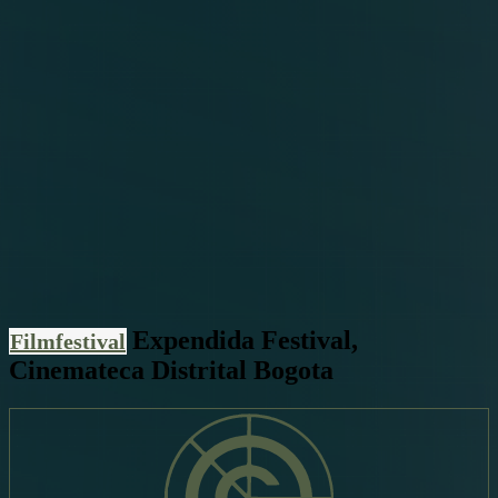
Expendida Festival,
Filmfestival
Cinemateca Distrital Bogota