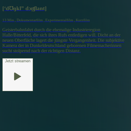
[‘d℧ŋkl” dɔɪ̯ʧlant]
13 Min., Dokumentarfilm , Experimentalfilm , Kurzfilm
Geisterbahnfahrt durch die ehemalige Industrieregion
Halle/Bitterfeld, die sich ihres Rufs entledigen will. Dicht an der
neuen Oberfläche lagert die jüngste Vergangenheit. Die subjektive
Kamera der in Dunkeldeutschland geborenen Filmemacherinnen
sucht stolpernd nach der richtigen Distanz.
Jetzt streamen