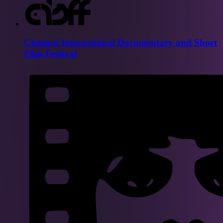
Chennai International Documentary and Short
Film Festival