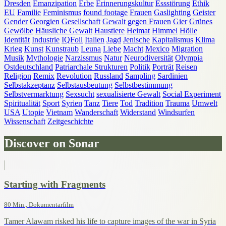
Dresden
Emanzipation
Erbe
Erinnerungskultur
Essstörung
Ethik
EU
Familie
Feminismus
found footage
Frauen
Gaslighting
Geister
Gender
Georgien
Gesellschaft
Gewalt gegen Frauen
Gier
Grünes
Gewölbe
Häusliche Gewalt
Haustiere
Heimat
Himmel
Hölle
Identität
Industrie
IQFoil
Italien
Jagd
Jenische
Kapitalismus
Klima
Krieg
Kunst
Kunstraub
Leuna
Liebe
Macht
Mexico
Migration
Musik
Mythologie
Narzissmus
Natur
Neurodiversität
Olympia
Ostdeutschland
Patriarchale Strukturen
Politik
Porträt
Reisen
Religion
Remix
Revolution
Russland
Sampling
Sardinien
Selbstakzeptanz
Selbstausbeutung
Selbstbestimmung
Selbstvermarktung
Sexsucht
sexualisierte Gewalt
Social Experiment
Spiritualität
Sport
Syrien
Tanz
Tiere
Tod
Tradition
Trauma
Umwelt
USA
Utopie
Vietnam
Wanderschaft
Widerstand
Windsurfen
Wissenschaft
Zeitgeschichte
Discover on Sonar
Starting with Fragments
80 Min., Dokumentarfilm
Tamer Alawam risked his life to capture images of the war in Syria