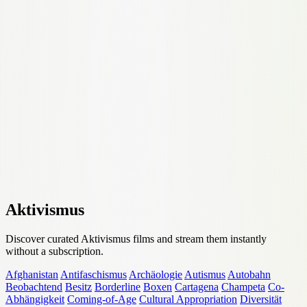
Aktivismus
Discover curated Aktivismus films and stream them instantly
without a subscription.
Afghanistan
Antifaschismus
Archäologie
Autismus
Autobahn
Beobachtend
Besitz
Borderline
Boxen
Cartagena
Champeta
Co-
Abhängigkeit
Coming-of-Age
Cultural Appropriation
Diversität