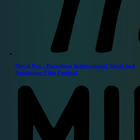
Mecal Pro - Barcelona International Short and
Animation Film Festival