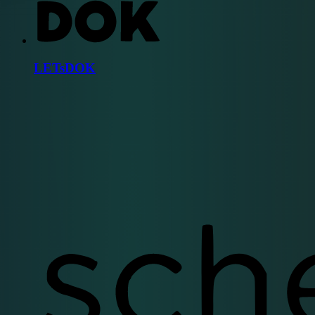
LETsDOK