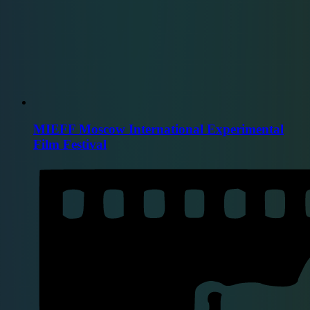
MIEFF Moscow International Experimental
Film Festival