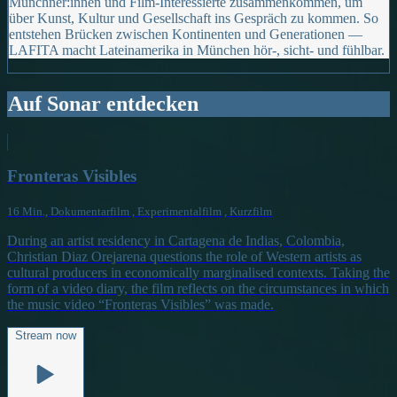
Münchner:innen und Film-Interessierte zusammenkommen, um
über Kunst, Kultur und Gesellschaft ins Gespräch zu kommen. So
entstehen Brücken zwischen Kontinenten und Generationen —
LAFITA macht Lateinamerika in München hör-, sicht- und fühlbar.
Auf Sonar entdecken
Fronteras Visibles
16 Min., Dokumentarfilm , Experimentalfilm , Kurzfilm
During an artist residency in Cartagena de Indias, Colombia,
Christian Diaz Orejarena questions the role of Western artists as
cultural producers in economically marginalised contexts. Taking the
form of a video diary, the film reflects on the circumstances in which
the music video “Fronteras Visibles” was made.
Stream now