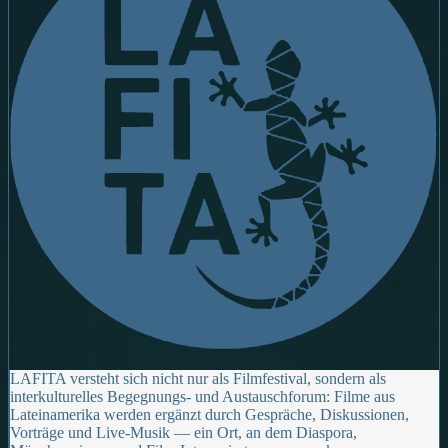
LAFITA versteht sich nicht nur als Filmfestival, sondern als
interkulturelles Begegnungs- und Austauschforum: Filme aus
Lateinamerika werden ergänzt durch Gespräche, Diskussionen,
Vorträge und Live-Musik — ein Ort, an dem Diaspora,