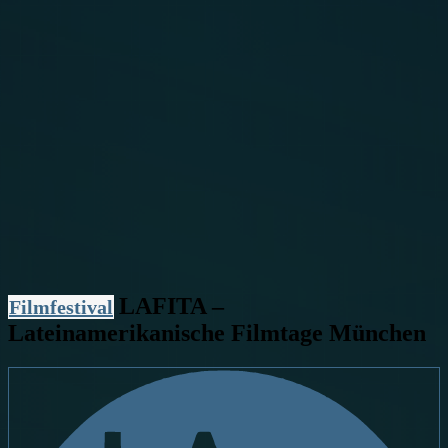
LAFITA –
Filmfestival
Lateinamerikanische Filmtage München