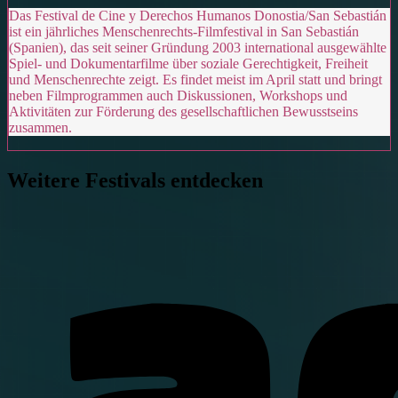
Das Festival de Cine y Derechos Humanos Donostia/San Sebastián
ist ein jährliches Menschenrechts-Filmfestival in San Sebastián
(Spanien), das seit seiner Gründung 2003 international ausgewählte
Spiel- und Dokumentarfilme über soziale Gerechtigkeit, Freiheit
und Menschenrechte zeigt. Es findet meist im April statt und bringt
neben Filmprogrammen auch Diskussionen, Workshops und
Aktivitäten zur Förderung des gesellschaftlichen Bewusstseins
zusammen.
Weitere Festivals entdecken