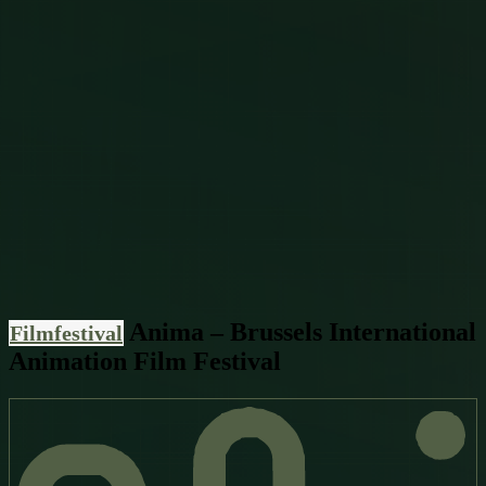
Anima – Brussels International
Filmfestival
Animation Film Festival