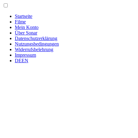
Skip
to
content
Startseite
Filme
Mein Konto
Über Sonar
Datenschutzerklärung
Nutzungsbedingungen
Widerrufsbelehrung
Impressum
DE
EN